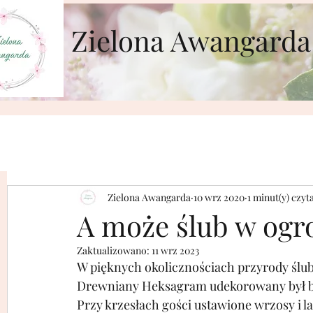
Zielona Awangarda
Zielona Awangarda
10 wrz 2020
1 minut(y) czyt
A może ślub w ogr
Zaktualizowano:
11 wrz 2023
W pięknych okolicznościach przyrody ślub 
Drewniany Heksagram udekorowany był bia
Przy krzesłach gości ustawione wrzosy i 