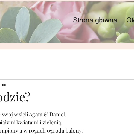
Strona główna
Of
ania
odzie?
swój wzięli Agata & Daniel.
łymi kwiatami i zielenią.
lampiony a w rogach ogrodu balony.