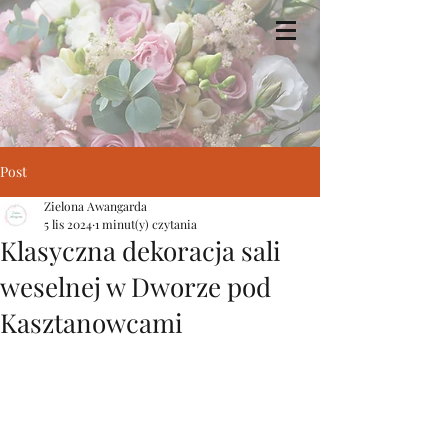
Zielona Awangarda
Post
Zielona Awangarda
5 lis 2024
1 minut(y) czytania
Klasyczna dekoracja sali
weselnej w Dworze pod
Kasztanowcami