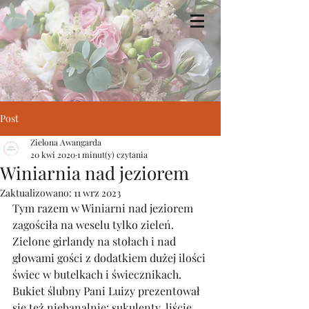
Zielona Awangarda
Post
Zielona Awangarda
20 kwi 2020
1 minut(y) czytania
Winiarnia nad jeziorem
Zaktualizowano:
11 wrz 2023
Tym razem w Winiarni nad jeziorem 
zagościła na weselu tylko zieleń. 
Zielone girlandy na stołach i nad 
głowami gości z dodatkiem dużej ilości 
świec w butelkach i świecznikach. 
Bukiet ślubny Pani Luizy prezentował 
się też niebanalnie: sukulenty, liście 