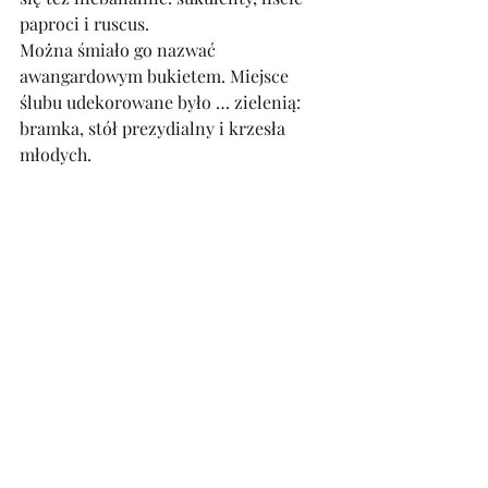
paproci i ruscus.
Można śmiało go nazwać 
awangardowym bukietem. Miejsce 
ślubu udekorowane było … zielenią: 
bramka, stół prezydialny i krzesła 
młodych.