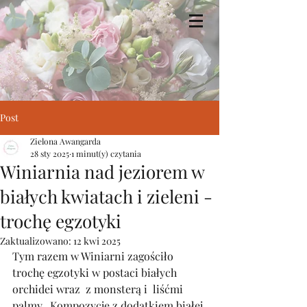
Zielona Awangarda
Post
Zielona Awangarda
28 sty 2025
1 minut(y) czytania
Winiarnia nad jeziorem w
białych kwiatach i zieleni -
trochę egzotyki
Zaktualizowano:
12 kwi 2025
Tym razem w Winiarni zagościło 
trochę egzotyki w postaci białych 
orchidei wraz  z monsterą i  liśćmi 
palmy.  Kompozycje z dodatkiem białej 