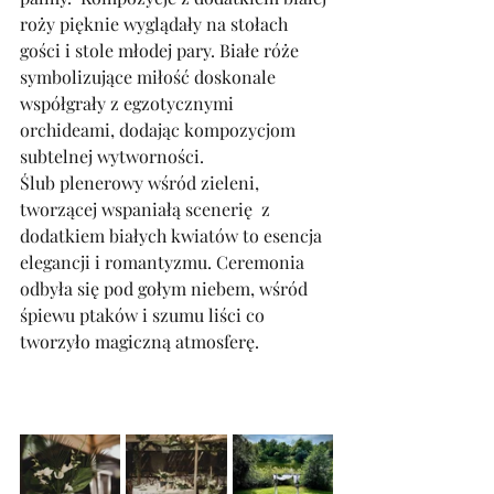
roży pięknie wyglądały na stołach 
gości i stole młodej pary. Białe róże 
symbolizujące miłość doskonale 
współgrały z egzotycznymi 
orchideami, dodając kompozycjom 
subtelnej wytworności. 
Ślub plenerowy wśród zieleni, 
tworzącej wspaniałą scenerię  z 
dodatkiem białych kwiatów to esencja 
elegancji i romantyzmu. Ceremonia 
odbyła się pod gołym niebem, wśród 
śpiewu ptaków i szumu liści co 
tworzyło magiczną atmosferę. 