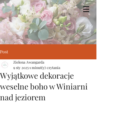
Zielona Awangarda
Post
Zielona Awangarda
9 sty 2025
1 minut(y) czytania
Wyjątkowe dekoracje
weselne boho w Winiarni
nad jeziorem