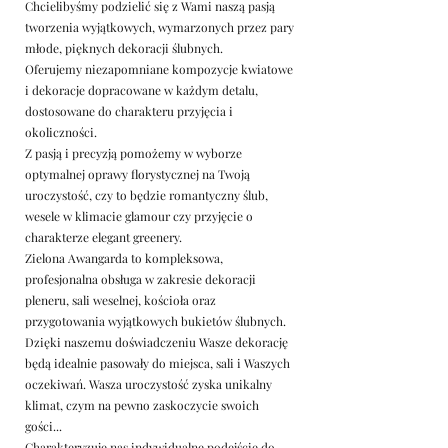
Chcielibyśmy podzielić się z Wami naszą pasją
tworzenia wyjątkowych, wymarzonych przez pary
młode, pięknych dekoracji ślubnych.
Oferujemy niezapomniane kompozycje kwiatowe
i dekoracje dopracowane w każdym detalu,
dostosowane do charakteru przyjęcia i
okoliczności.
Z pasją i precyzją pomożemy w wyborze
optymalnej oprawy florystycznej na Twoją
uroczystość, czy to będzie romantyczny ślub,
wesele w klimacie glamour czy przyjęcie o
charakterze elegant greenery.
Zielona Awangarda to kompleksowa,
profesjonalna obsługa w zakresie dekoracji
pleneru, sali weselnej, kościoła oraz
przygotowania wyjątkowych bukietów ślubnych.
Dzięki naszemu doświadczeniu Wasze dekorację
będą idealnie pasowały do miejsca, sali i Waszych
oczekiwań. Wasza uroczystość zyska unikalny
klimat, czym na pewno zaskoczycie swoich
gości...
Charakteryzuje nas indywidualne podejście do