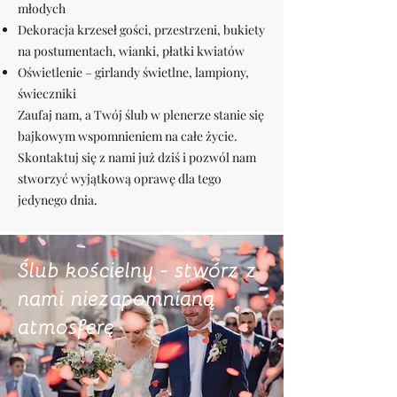
młodych
Dekoracja krzeseł gości, przestrzeni, bukiety
na postumentach, wianki, płatki kwiatów
Oświetlenie – girlandy świetlne, lampiony,
świeczniki
Zaufaj nam, a Twój ślub w plenerze stanie się
bajkowym wspomnieniem na całe życie.
Skontaktuj się z nami już dziś i pozwól nam
stworzyć wyjątkową oprawę dla tego
jedynego dnia.
Ślub kościelny - stwórz z
nami niezapomnianą
atmosferę