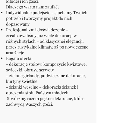
Młodej i ich gości.
Dlaczego warto nam zaufać?
Indywidualne podejście – słuchamy Twoich
potrzeb i tworzymy projekt do nich
dopasowany
Profesjonalizm i doświadczenie –
zrealizowaliśmy już wiele dekoracji w
różnych stylach – od klasycznej elegancji,
przez rustykalne klimaty, aż po nowoczesne
aranżacje
Bogata oferta:
- dekoracje stołów: kompozycje kwiatowe,
świeczki, obrusy, serwety
- zielone girlandy, podwieszane dekoracje,
kurtyny świetlne
- ścianki weselne – dekoracja ścianek i
otoczenia stołu Państwa młodych
Stwórzmy razem piękne dekoracje, które
zachwycą Waszych gości.