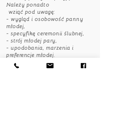
Należy ponadto
wziąć pod uwagę:
- wygląd i osobowość panny
młodej,
- specyfikę ceremonii ślubnej,
- strój młodej pary,
- upodobania, marzenia i
preferencje młodej.
My postaramy się tylko dobrze
doradzić, a następnie wykonać
wymarzony bukiet.
Nasza oferta dodatków
ślubnych:
Bukiety ślubne - tworzone
specjalnie dla Ciebie, w
zależności od tego czy marzysz
o klasycznej elegancji,
rustykalnym uroku czy
nowoczesnej asymetrii.