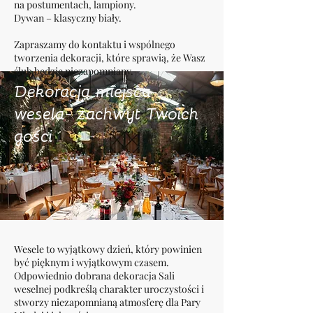
na postumentach, lampiony.
Dywan – klasyczny biały.
Zapraszamy do kontaktu i wspólnego
tworzenia dekoracji, które sprawią, że Wasz
ślub będzie niezapomniany.
Dekoracja miejsca
wesela- zachwyt Twoich
gości
Wesele to wyjątkowy dzień, który powinien
być pięknym i wyjątkowym czasem.
Odpowiednio dobrana dekoracja Sali
weselnej podkreślą charakter uroczystości i
stworzy niezapomnianą atmosferę dla Pary